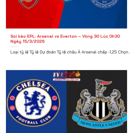
Soi kèo EPL: Arsenal vs Everton – Vòng 30 Lúc 0h30
Ngày 15/3/2026
Loại tỷ lệ Tỷ lệ Dự đoán Tỷ lệ châu Á Arsenal chấp -1,25 Chọn...