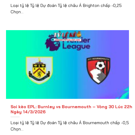
Loại tỷ lệ Tỷ lệ Dự đoán Tỷ lệ châu Á Brighton chấp -0,25
Chọn...
Soi kèo EPL: Burnley vs Bournemouth – Vòng 30 Lúc 22h
Ngày 14/3/2026
Loại tỷ lệ Tỷ lệ Dự đoán Tỷ lệ châu Á Bournemouth chấp -0,5
Chọn...