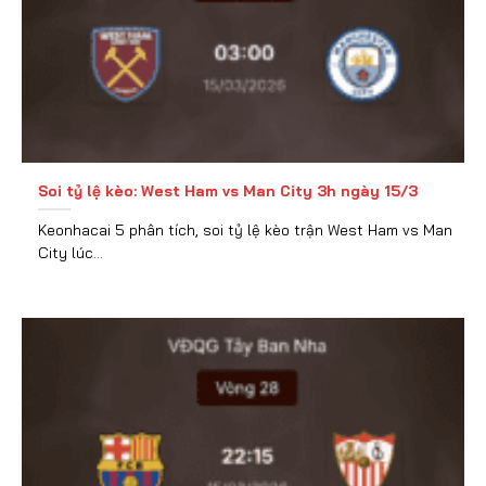
Soi tỷ lệ kèo: West Ham vs Man City 3h ngày 15/3
Keonhacai 5 phân tích, soi tỷ lệ kèo trận West Ham vs Man
City lúc...