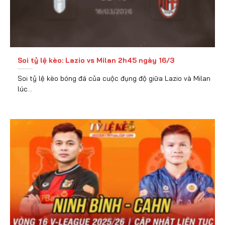
Soi tỷ lệ kèo: Lazio vs Milan 2h45 ngày 16/3
Soi tỷ lệ kèo bóng đá của cuộc đụng độ giữa Lazio và Milan
lúc...