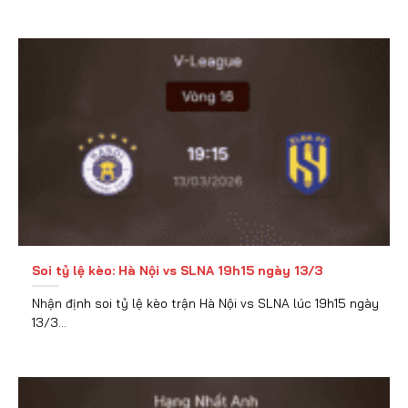
Soi tỷ lệ kèo: Hà Nội vs SLNA 19h15 ngày 13/3
Nhận định soi tỷ lệ kèo trận Hà Nội vs SLNA lúc 19h15 ngày
13/3...