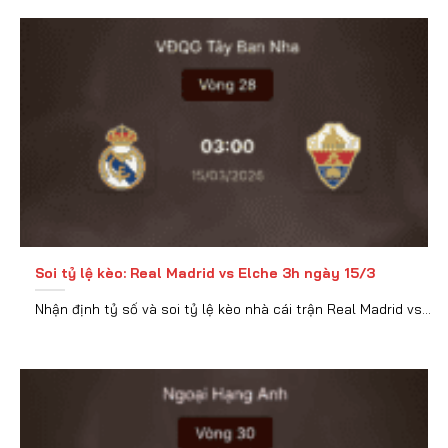
Soi tỷ lệ kèo: Real Madrid vs Elche 3h ngày 15/3
Nhận định tỷ số và soi tỷ lệ kèo nhà cái trận Real Madrid vs...