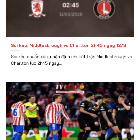
Soi kèo: Middlesbrough vs Charlton 2h45 ngày 12/3
Soi kèo chuẩn xác, nhận định chi tiết trận Middlesbrough vs
Charlton lúc 2h45 ngày...