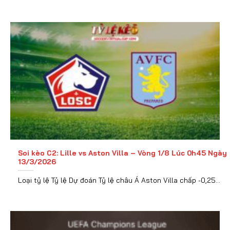
Soi kèo C2: Lille vs Aston Villa – Vòng 1/8 Lúc 0h45 Ngày
13/3/2026
Loại tỷ lệ Tỷ lệ Dự đoán Tỷ lệ châu Á Aston Villa chấp -0,25...