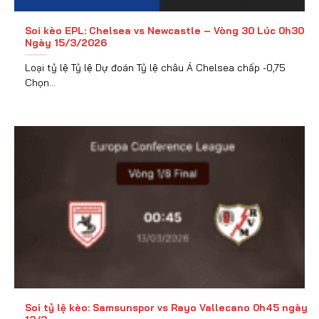
Soi kèo EPL: Chelsea vs Newcastle – Vòng 30 Lúc 0h30
Ngày 15/3/2026
Loại tỷ lệ Tỷ lệ Dự đoán Tỷ lệ châu Á Chelsea chấp -0,75
Chọn...
Soi tỷ lệ kèo: Samsunspor vs Rayo Vallecano 0h45 ngày