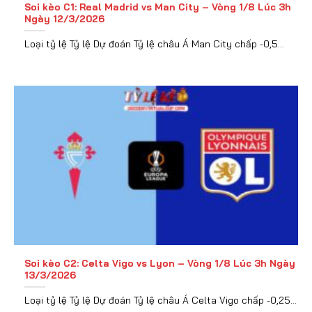
Soi kèo C1: Real Madrid vs Man City – Vòng 1/8 Lúc 3h
Ngày 12/3/2026
Loại tỷ lệ Tỷ lệ Dự đoán Tỷ lệ châu Á Man City chấp -0,5...
Soi kèo C2: Celta Vigo vs Lyon – Vòng 1/8 Lúc 3h Ngày
13/3/2026
Loại tỷ lệ Tỷ lệ Dự đoán Tỷ lệ châu Á Celta Vigo chấp -0,25...