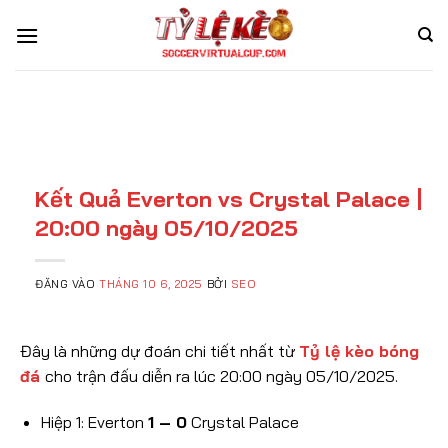
Bỏ
qua
nội
dung
Kết Quả Everton vs Crystal Palace |
20:00 ngày 05/10/2025
ĐĂNG VÀO
THÁNG 10 6, 2025
BỞI
SEO
Đây là những dự đoán chi tiết nhất từ
Tỷ lệ kèo bóng
đá
cho trận đấu diễn ra lúc 20:00 ngày 05/10/2025.
Hiệp 1: Everton
1 – 0
Crystal Palace