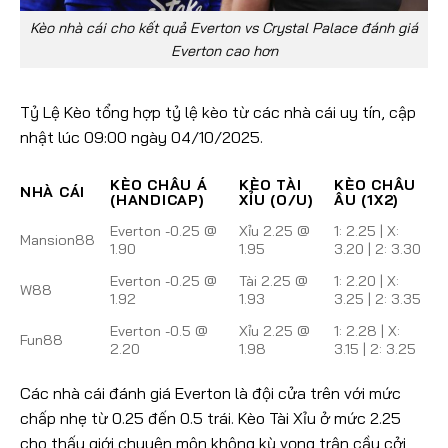
Kèo nhà cái cho kết quả Everton vs Crystal Palace đánh giá
Everton cao hơn
Tỷ Lệ Kèo tổng hợp tỷ lệ kèo từ các nhà cái uy tín, cập
nhật lúc 09:00 ngày 04/10/2025.
KÈO CHÂU Á
KÈO TÀI
KÈO CHÂU
NHÀ CÁI
(HANDICAP)
XỈU (O/U)
ÂU (1X2)
Everton -0.25 @
Xỉu 2.25 @
1: 2.25 | X:
Mansion88
1.90
1.95
3.20 | 2: 3.30
Everton -0.25 @
Tài 2.25 @
1: 2.20 | X:
W88
1.92
1.93
3.25 | 2: 3.35
Everton -0.5 @
Xỉu 2.25 @
1: 2.28 | X:
Fun88
2.20
1.98
3.15 | 2: 3.25
Các nhà cái đánh giá Everton là đội cửa trên với mức
chấp nhẹ từ 0.25 đến 0.5 trái. Kèo Tài Xỉu ở mức 2.25
cho thấy giới chuyên môn không kỳ vọng trận cầu cởi