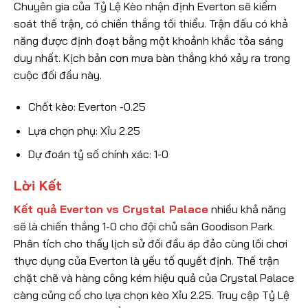
Chuyên gia của Tỷ Lệ Kèo nhận định Everton sẽ kiểm
soát thế trận, có chiến thắng tối thiểu. Trận đấu có khả
năng được định đoạt bằng một khoảnh khắc tỏa sáng
duy nhất. Kịch bản cơn mưa bàn thắng khó xảy ra trong
cuộc đối đầu này.
Chốt kèo: Everton -0.25
Lựa chọn phụ: Xỉu 2.25
Dự đoán tỷ số chính xác: 1-0
Lời Kết
Kết quả Everton vs Crystal Palace
nhiều khả năng
sẽ là chiến thắng 1-0 cho đội chủ sân Goodison Park.
Phân tích cho thấy lịch sử đối đầu áp đảo cùng lối chơi
thực dụng của Everton là yếu tố quyết định. Thế trận
chặt chẽ và hàng công kém hiệu quả của Crystal Palace
càng củng cố cho lựa chọn kèo Xỉu 2.25. Truy cập Tỷ Lệ