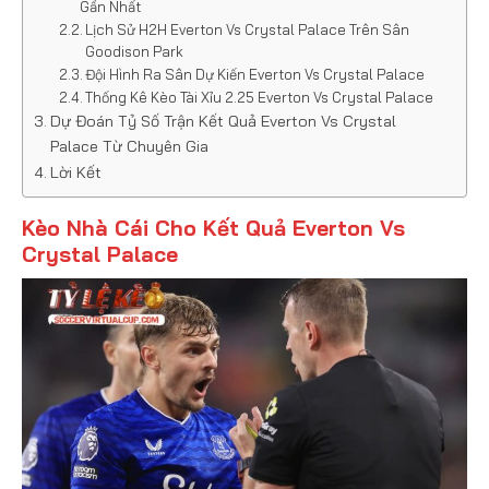
Gần Nhất
Lịch Sử H2H Everton Vs Crystal Palace Trên Sân
Goodison Park
Đội Hình Ra Sân Dự Kiến Everton Vs Crystal Palace
Thống Kê Kèo Tài Xỉu 2.25 Everton Vs Crystal Palace
Dự Đoán Tỷ Số Trận Kết Quả Everton Vs Crystal
Palace Từ Chuyên Gia
Lời Kết
Kèo Nhà Cái Cho Kết Quả Everton Vs
Crystal Palace