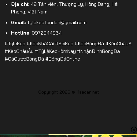
Địa chỉ:
48 Tản viên, Thượng Lý, Hồng Bàng, Hải
Phòng, Việt Nam
Gmail:
tylekeo.london@gmail.com
Hotline:
0972944864
#TyleKeo #KèoNhàCái #SoiKèo #KèoBóngĐá #KèoChâuÁ
#KèoChâuÂu #TỷLệKèoHômNay #NhậnĐịnhBóngĐá
#CáCượcBóngĐá #BóngĐáOnline
Copyright 2026 © 11sadan.net