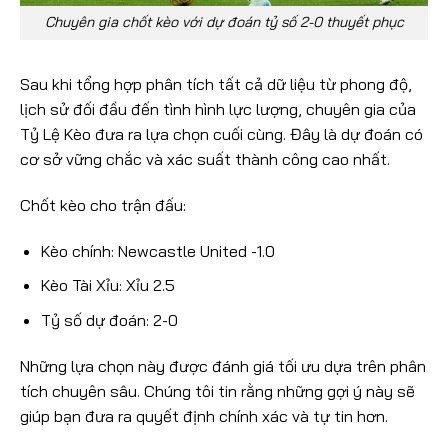
Chuyên gia chốt kèo với dự đoán tỷ số 2-0 thuyết phục
Sau khi tổng hợp phân tích tất cả dữ liệu từ phong độ,
lịch sử đối đầu đến tình hình lực lượng, chuyên gia của
Tỷ Lệ Kèo đưa ra lựa chọn cuối cùng. Đây là dự đoán có
cơ sở vững chắc và xác suất thành công cao nhất.
Chốt kèo cho trận đấu:
Kèo chính: Newcastle United -1.0
Kèo Tài Xỉu: Xỉu 2.5
Tỷ số dự đoán: 2-0
Những lựa chọn này được đánh giá tối ưu dựa trên phân
tích chuyên sâu. Chúng tôi tin rằng những gợi ý này sẽ
giúp bạn đưa ra quyết định chính xác và tự tin hơn.