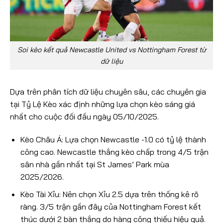
Soi kèo kết quả Newcastle United vs Nottingham Forest từ
dữ liệu
Dựa trên phân tích dữ liệu chuyên sâu, các chuyên gia
tại Tỷ Lệ Kèo xác định những lựa chọn kèo sáng giá
nhất cho cuộc đối đầu ngày 05/10/2025.
Kèo Châu Á: Lựa chọn Newcastle -1.0 có tỷ lệ thành
công cao. Newcastle thắng kèo chấp trong 4/5 trận
sân nhà gần nhất tại St James’ Park mùa
2025/2026.
Kèo Tài Xỉu: Nên chọn Xỉu 2.5 dựa trên thống kê rõ
ràng. 3/5 trận gần đây của Nottingham Forest kết
thúc dưới 2 bàn thắng do hàng công thiếu hiệu quả.