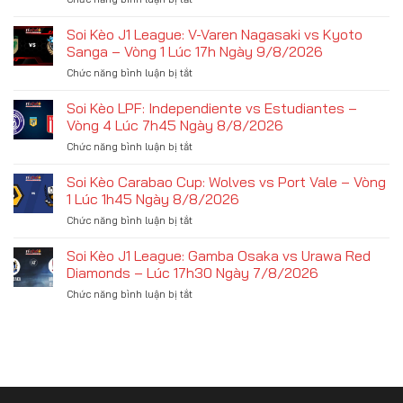
Soi
Kèo
Soi Kèo J1 League: V-Varen Nagasaki vs Kyoto
SWE:
Sanga – Vòng 1 Lúc 17h Ngày 9/8/2026
Hammarby
ở
Chức năng bình luận bị tắt
vs
Soi
BK
Kèo
Soi Kèo LPF: Independiente vs Estudiantes –
Hacken
J1
–
Vòng 4 Lúc 7h45 Ngày 8/8/2026
League:
Lúc
ở
Chức năng bình luận bị tắt
V-
19h
Soi
Varen
Ngày
Kèo
Soi Kèo Carabao Cup: Wolves vs Port Vale – Vòng
Nagasaki
9/8/2026
LPF:
vs
1 Lúc 1h45 Ngày 8/8/2026
Independiente
Kyoto
ở
Chức năng bình luận bị tắt
vs
Sanga
Soi
Estudiantes
–
Kèo
Soi Kèo J1 League: Gamba Osaka vs Urawa Red
–
Vòng
Carabao
Vòng
Diamonds – Lúc 17h30 Ngày 7/8/2026
1
Cup:
4
Lúc
ở
Chức năng bình luận bị tắt
Wolves
Lúc
17h
Soi
vs
7h45
Ngày
Kèo
Port
Ngày
9/8/2026
J1
Vale
8/8/2026
League:
–
Gamba
Vòng
Osaka
1
vs
Lúc