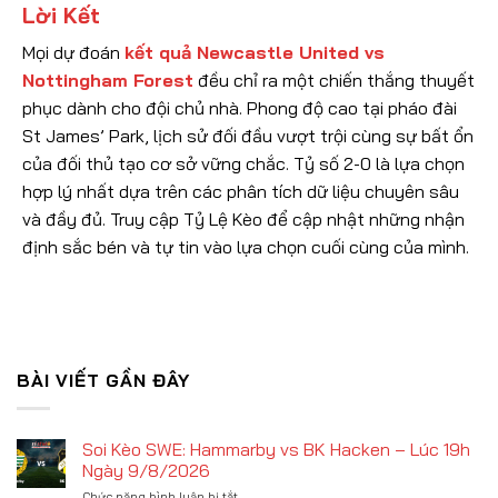
Lời Kết
Mọi dự đoán
kết quả Newcastle United vs
Nottingham Forest
đều chỉ ra một chiến thắng thuyết
phục dành cho đội chủ nhà. Phong độ cao tại pháo đài
St James’ Park, lịch sử đối đầu vượt trội cùng sự bất ổn
của đối thủ tạo cơ sở vững chắc. Tỷ số 2-0 là lựa chọn
hợp lý nhất dựa trên các phân tích dữ liệu chuyên sâu
và đầy đủ. Truy cập Tỷ Lệ Kèo để cập nhật những nhận
định sắc bén và tự tin vào lựa chọn cuối cùng của mình.
BÀI VIẾT GẦN ĐÂY
Soi Kèo SWE: Hammarby vs BK Hacken – Lúc 19h
Ngày 9/8/2026
ở
Chức năng bình luận bị tắt