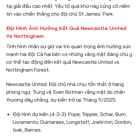
tại giải đấu cao nhất. Yếu tố quá khứ này củng cố niềm
tin vào chiến thắng cho đội chủ St James’ Park.
Đội Hình Ảnh Hưởng Kết Quả Newcastle United
Vs Nottingham
Tình hình nhân sự giữ vai trò quan trọng ảnh hưởng sức
mạnh hai đội. Cả hai bên có những vắng mặt đáng chú ý
có thể tác động đến kết quả Newcastle United vs
Nottingham Forest.
Newcastle United: Đội chủ nhà chịu tổn thất ở hàng
phòng ngự. Trung vệ Sven Botman vắng mặt do chấn
thương dây chằng, dự kiến trở lại Tháng 11/2025.
Đội hình dự kiến (4-3-3): Pope; Trippier, Schar, Burn,
Livramento; Guimaraes, Longstaff, Joelinton; Gordon,
Isak, Barnes.