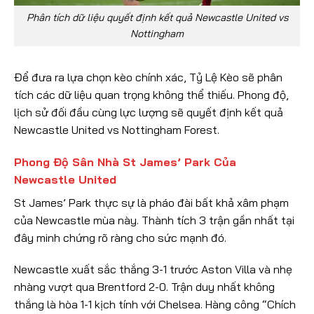
Phân tích dữ liệu quyết định kết quả Newcastle United vs
Nottingham
Để đưa ra lựa chọn kèo chính xác, Tỷ Lệ Kèo sẽ phân
tích các dữ liệu quan trọng không thể thiếu. Phong độ,
lịch sử đối đầu cùng lực lượng sẽ quyết định kết quả
Newcastle United vs Nottingham Forest.
Phong Độ Sân Nhà St James’ Park Của
Newcastle United
St James’ Park thực sự là pháo đài bất khả xâm phạm
của Newcastle mùa này. Thành tích 3 trận gần nhất tại
đây minh chứng rõ ràng cho sức mạnh đó.
Newcastle xuất sắc thắng 3-1 trước Aston Villa và nhẹ
nhàng vượt qua Brentford 2-0. Trận duy nhất không
thắng là hòa 1-1 kịch tính với Chelsea. Hàng công “Chích