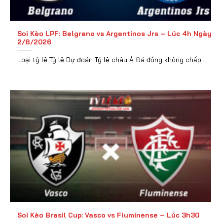
Soi Kèo LPF: Belgrano vs Argentinos Jrs – Lúc 4h Ngày
2/8/2026
Loại tỷ lệ Tỷ lệ Dự đoán Tỷ lệ châu Á Đá đồng không chấp...
Soi Kèo Brasil Cup: Vasco vs Fluminense – Lúc 3h30