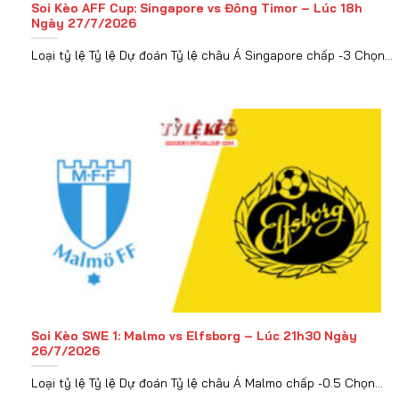
Soi Kèo AFF Cup: Singapore vs Đông Timor – Lúc 18h
Ngày 27/7/2026
Loại tỷ lệ Tỷ lệ Dự đoán Tỷ lệ châu Á Singapore chấp -3 Chọn...
Soi Kèo SWE 1: Malmo vs Elfsborg – Lúc 21h30 Ngày
26/7/2026
Loại tỷ lệ Tỷ lệ Dự đoán Tỷ lệ châu Á Malmo chấp -0.5 Chọn...