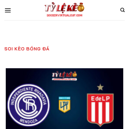
Bỏ
qua
nội
dung
SOI KÈO BÓNG ĐÁ