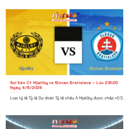
Soi Kèo C1: Mjallby vs Slovan Bratislava – Lúc 23h00
Ngày 4/8/2026
Loại tỷ lệ Tỷ lệ Dự đoán Tỷ lệ châu Á Mjallby được chấp +0.5...