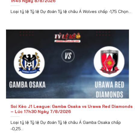
1h45 Ngày 8/8/2026
Loại tỷ lệ Tỷ lệ Dự đoán Tỷ lệ châu Á Wolves chấp -1,75 Chọn...
Soi Kèo J1 League: Gamba Osaka vs Urawa Red Diamonds
– Lúc 17h30 Ngày 7/8/2026
Loại tỷ lệ Tỷ lệ Dự đoán Tỷ lệ châu Á Gamba Osaka chấp
-0,25...