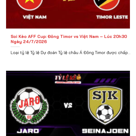
Soi Kèo AFF Cup: Đông Timor vs Việt Nam – Lúc 20h30
Ngày 24/7/2026
Loại tỷ lệ Tỷ lệ Dự đoán Tỷ lệ châu Á Đông Timor được chấp...