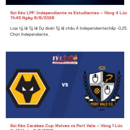
Soi Kèo LPF: Independiente vs Estudiantes – Vòng 4 Lúc
7h45 Ngày 8/8/2026
Loại tỷ lệ Tỷ lệ Dự đoán Tỷ lệ châu Á Independientechấp -0,25
Chọn Independiente...
Soi Kèo Carabao Cup: Wolves vs Port Vale – Vòng 1 Lúc