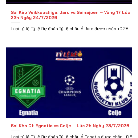
Soi Kèo Veikkausliiga: Jaro vs Seinajoen – Vòng 17 Lúc
23h Ngày 24/7/2026
Loại tỷ lệ Tỷ lệ Dự đoán Tỷ lệ châu Á Jaro được chấp +0.25...
Soi Kèo C1: Egnatia vs Celje – Lúc 2h Ngày 23/7/2026
Loại tỷ lệ Tỷ lệ Dự đoán Tỷ lệ châu Á Egnatia được chấp +0.5...