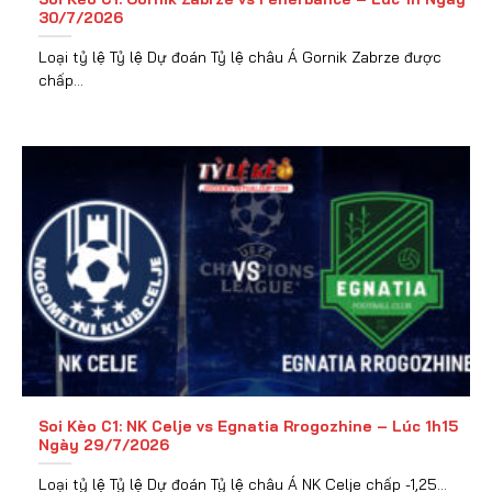
30/7/2026
Loại tỷ lệ Tỷ lệ Dự đoán Tỷ lệ châu Á Gornik Zabrze được
chấp...
Soi Kèo C1: NK Celje vs Egnatia Rrogozhine – Lúc 1h15
Ngày 29/7/2026
Loại tỷ lệ Tỷ lệ Dự đoán Tỷ lệ châu Á NK Celje chấp -1,25...