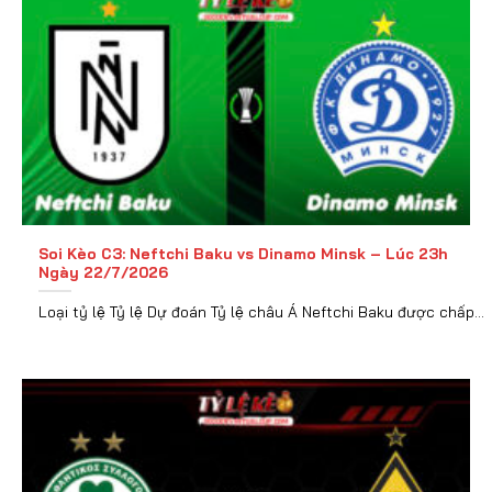
Soi Kèo C3: Neftchi Baku vs Dinamo Minsk – Lúc 23h
Ngày 22/7/2026
Loại tỷ lệ Tỷ lệ Dự đoán Tỷ lệ châu Á Neftchi Baku được chấp...