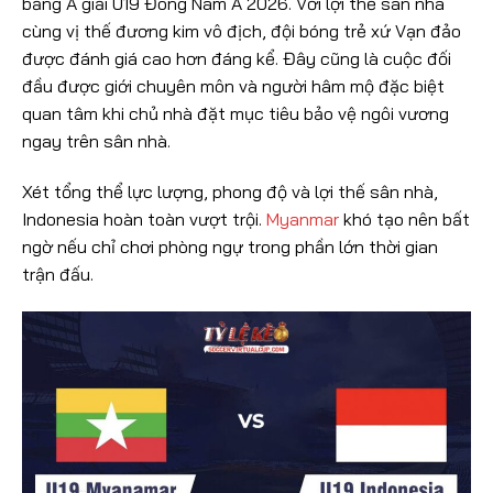
bảng A giải U19 Đông Nam Á 2026. Với lợi thế sân nhà
cùng vị thế đương kim vô địch, đội bóng trẻ xứ Vạn đảo
được đánh giá cao hơn đáng kể. Đây cũng là cuộc đối
đầu được giới chuyên môn và người hâm mộ đặc biệt
quan tâm khi chủ nhà đặt mục tiêu bảo vệ ngôi vương
ngay trên sân nhà.
Xét tổng thể lực lượng, phong độ và lợi thế sân nhà,
Indonesia hoàn toàn vượt trội.
Myanmar
khó tạo nên bất
ngờ nếu chỉ chơi phòng ngự trong phần lớn thời gian
trận đấu.