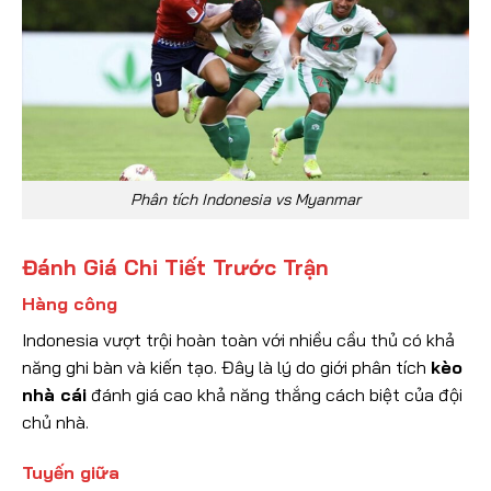
Phân tích Indonesia vs Myanmar
Đánh Giá Chi Tiết Trước Trận
Hàng công
Indonesia vượt trội hoàn toàn với nhiều cầu thủ có khả
năng ghi bàn và kiến tạo. Đây là lý do giới phân tích
kèo
nhà cái
đánh giá cao khả năng thắng cách biệt của đội
chủ nhà.
Tuyến giữa