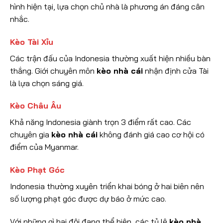
hình hiện tại, lựa chọn chủ nhà là phương án đáng cân
nhắc.
Kèo Tài Xỉu
Các trận đấu của Indonesia thường xuất hiện nhiều bàn
thắng. Giới chuyên môn
kèo nhà cái
nhận định cửa Tài
là lựa chọn sáng giá.
Kèo Châu Âu
Khả năng Indonesia giành trọn 3 điểm rất cao. Các
chuyên gia
kèo nhà cái
không đánh giá cao cơ hội có
điểm của Myanmar.
Kèo Phạt Góc
Indonesia thường xuyên triển khai bóng ở hai biên nên
số lượng phạt góc được dự báo ở mức cao.
Với những gì hai đội đang thể hiện, các tỷ lệ
kèo nhà