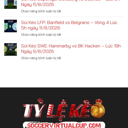
C1:
Beer
Ngày 11/8/2026
Sabah
Sheva
ở
Chức năng bình luận bị tắt
Baku
–
Soi
vs
Lúc
Kèo
Soi Kèo LFP: Banfield vs Belgrano – Vòng 4 Lúc
Aarhus
1h
Superliga:
–
5h ngày 11/8/2026
Ngày
Silkeborg
Lúc
12/8/2026
ở
Chức năng bình luận bị tắt
vs
23h
Soi
Odense
Ngày
Kèo
Soi Kèo SWE: Hammarby vs BK Hacken – Lúc 19h
–
11/8/2026
LFP:
Lúc
Ngày 9/8/2026
Banfield
0h
ở
Chức năng bình luận bị tắt
vs
Ngày
Soi
Belgrano
11/8/2026
Kèo
–
SWE:
Vòng
Hammarby
4
vs
Lúc
BK
5h
Hacken
ngày
–
11/8/2026
Lúc
19h
Ngày
9/8/2026