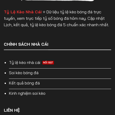
Tỷ Lệ Kèo Nhà Cái
⭐️ Dữ liệu tỷ lệ kèo bóng đá trực
tuyến, xem trực tiếp tỷ số bóng đá hôm nay. Cập nhật
Lịch, kết quả, tỷ lệ kèo bóng đá 5 chuẩn xác nhanh nhất.
CHÍNH SÁCH NHÀ CÁI
Tỷ lệ kèo nhà cái
Soi kèo bóng đá
Kết quả bóng đá
Kinh nghiệm soi kèo
LIÊN HỆ