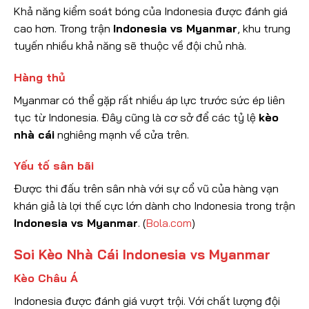
Khả năng kiểm soát bóng của Indonesia được đánh giá
cao hơn. Trong trận
Indonesia vs Myanmar
, khu trung
tuyến nhiều khả năng sẽ thuộc về đội chủ nhà.
Hàng thủ
Myanmar có thể gặp rất nhiều áp lực trước sức ép liên
tục từ Indonesia. Đây cũng là cơ sở để các tỷ lệ
kèo
nhà cái
nghiêng mạnh về cửa trên.
Yếu tố sân bãi
Được thi đấu trên sân nhà với sự cổ vũ của hàng vạn
khán giả là lợi thế cực lớn dành cho Indonesia trong trận
Indonesia vs Myanmar
. (
Bola.com
)
Soi Kèo Nhà Cái Indonesia vs Myanmar
Kèo Châu Á
Indonesia được đánh giá vượt trội. Với chất lượng đội