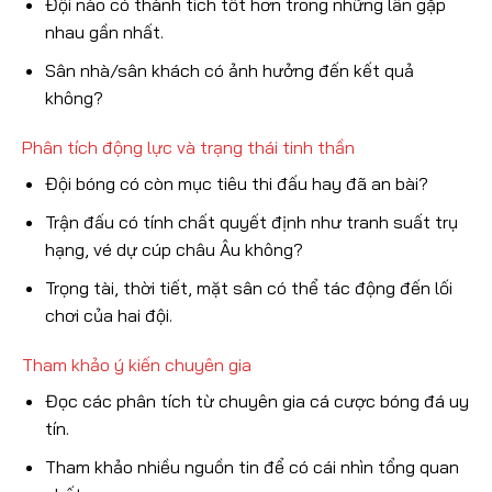
Đội nào có thành tích tốt hơn trong những lần gặp
nhau gần nhất.
Sân nhà/sân khách có ảnh hưởng đến kết quả
không?
Phân tích động lực và trạng thái tinh thần
Đội bóng có còn mục tiêu thi đấu hay đã an bài?
Trận đấu có tính chất quyết định như tranh suất trụ
hạng, vé dự cúp châu Âu không?
Trọng tài, thời tiết, mặt sân có thể tác động đến lối
chơi của hai đội.
Tham khảo ý kiến chuyên gia
Đọc các phân tích từ chuyên gia cá cược bóng đá uy
tín.
Tham khảo nhiều nguồn tin để có cái nhìn tổng quan