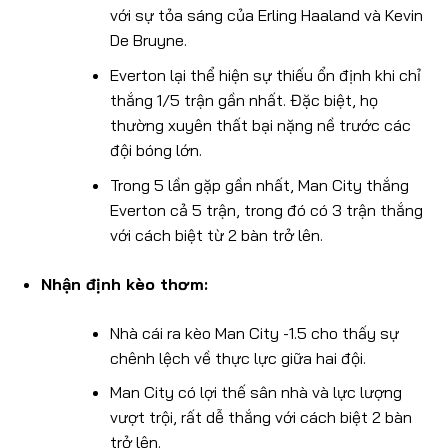
với sự tỏa sáng của Erling Haaland và Kevin
De Bruyne.
Everton lại thể hiện sự thiếu ổn định khi chỉ
thắng 1/5 trận gần nhất. Đặc biệt, họ
thường xuyên thất bại nặng nề trước các
đội bóng lớn.
Trong 5 lần gặp gần nhất, Man City thắng
Everton cả 5 trận, trong đó có 3 trận thắng
với cách biệt từ 2 bàn trở lên.
Nhận định kèo thơm:
Nhà cái ra kèo Man City -1.5 cho thấy sự
chênh lệch về thực lực giữa hai đội.
Man City có lợi thế sân nhà và lực lượng
vượt trội, rất dễ thắng với cách biệt 2 bàn
trở lên.