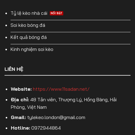
Tỷ lệ kèo nhà cái
Soi kèo bóng đá
Kết quả bóng đá
Kinh nghiệm soi kèo
LIÊN HỆ
Website:
https://www.11sadan.net/
Địa chỉ:
48 Tản viên, Thượng Lý, Hồng Bàng, Hải
Phòng, Việt Nam
Gmail:
tylekeo.london@gmail.com
Hotline:
0972944864