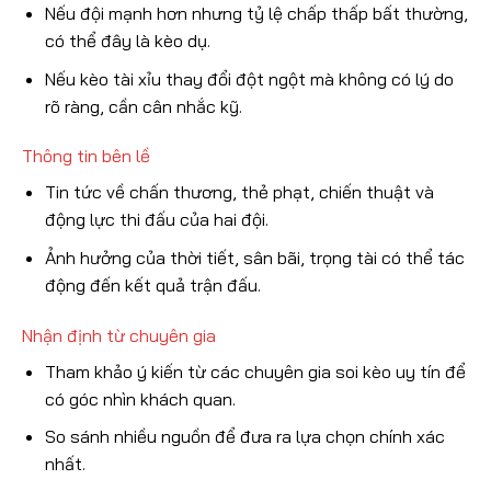
Nếu đội mạnh hơn nhưng tỷ lệ chấp thấp bất thường,
có thể đây là kèo dụ.
Nếu kèo tài xỉu thay đổi đột ngột mà không có lý do
rõ ràng, cần cân nhắc kỹ.
Thông tin bên lề
Tin tức về chấn thương, thẻ phạt, chiến thuật và
động lực thi đấu của hai đội.
Ảnh hưởng của thời tiết, sân bãi, trọng tài có thể tác
động đến kết quả trận đấu.
Nhận định từ chuyên gia
Tham khảo ý kiến từ các chuyên gia soi kèo uy tín để
có góc nhìn khách quan.
So sánh nhiều nguồn để đưa ra lựa chọn chính xác
nhất.