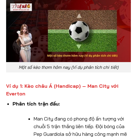
Một số kèo thơm hôm nay (Ví dụ phân tích chi tiết)
Ví dụ 1: Kèo châu Á (Handicap) – Man City với
Everton
Phân tích trận đấu:
Man City đang có phong độ ấn tượng với
chuỗi 5 trận thắng liên tiếp. Đội bóng của
Pep Guardiola sở hữu hàng công mạnh mẽ