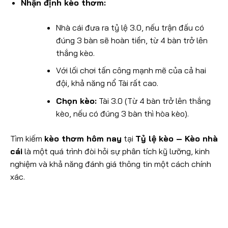
Nhận định kèo thơm:
Nhà cái đưa ra tỷ lệ 3.0, nếu trận đấu có
đúng 3 bàn sẽ hoàn tiền, từ 4 bàn trở lên
thắng kèo.
Với lối chơi tấn công mạnh mẽ của cả hai
đội, khả năng nổ Tài rất cao.
Chọn kèo:
Tài 3.0 (Từ 4 bàn trở lên thắng
kèo, nếu có đúng 3 bàn thì hòa kèo).
Tìm kiếm
kèo thơm hôm nay
tại
Tỷ lệ kèo – Kèo nhà
cái
là một quá trình đòi hỏi sự phân tích kỹ lưỡng, kinh
nghiệm và khả năng đánh giá thông tin một cách chính
xác.